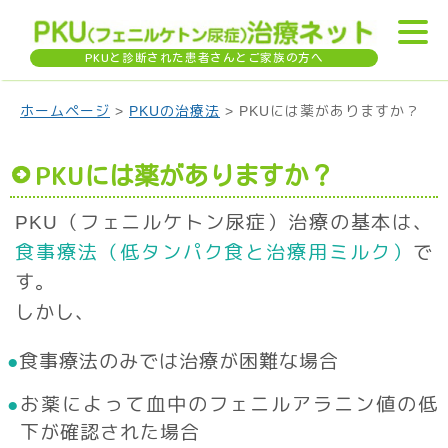
PKU
と診断された患者さんとご家族の方へ
ホームページ
>
PKUの治療法
> PKUには薬がありますか？
PKU
には薬がありますか？
PKU（フェニルケトン尿症）治療の基本は、
食事療法（低タンパク食と治療用
ミルク）
で
す。
しかし、
食事療法のみでは治療が困難な場合
お薬によって血中のフェニルアラニン値の低
下が確認された場合